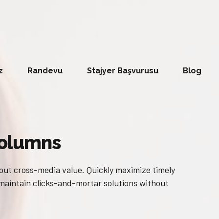
z
Randevu
Stajyer Başvurusu
Blog
 columns
out cross-media value. Quickly maximize timely
 maintain clicks-and-mortar solutions without