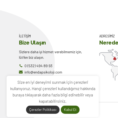
Eğitim Danışmanlığı
İLETİŞİM
ADRESİMİZ
Bize Ulaşın
Nerede
Sizlere daha iyi hizmet verebilmemiz için,
lütfen biz ulaşın.
0 (532) 494 89 93
info@endapsikoloji.com
endapsikoloji.com
Size en iyi deneyimi sunmak için çerezleri
kullanıyoruz. Hangi çerezleri kullandığımız hakkında
buraya tıklayarak daha fazla bilgi edinebilir veya
kapatabilirsiniz.
Çerezler Politikası
Kabul Et
2022
Enda Psikoloji
. Tüm hakları saklıdır. |